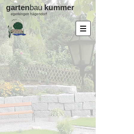
garten
bau
kummer
egerkingen hägendorf