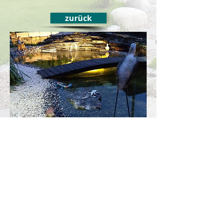
zurück
Tenniken Mundwiler
July 18, 2013
Umgestaltung Garten
- Mauern
- Beläge
- Rabatten
- Biotop