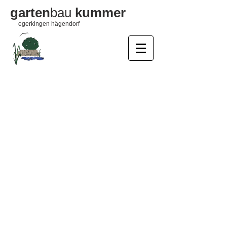
garten
bau
kummer
egerkingen hägendorf