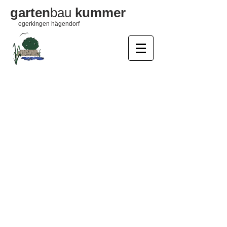
garten
bau
kummer
egerkingen hägendorf