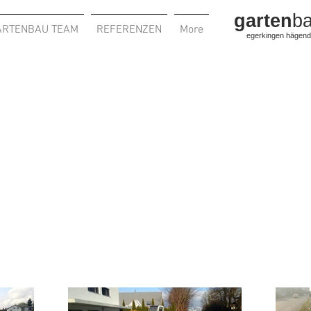
garten
b
ARTENBAU TEAM
REFERENZEN
More
egerkingen hägend