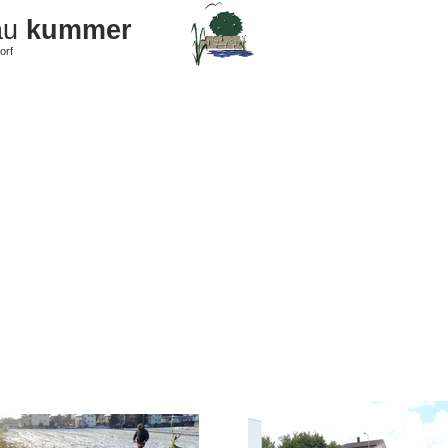
au
kummer
orf