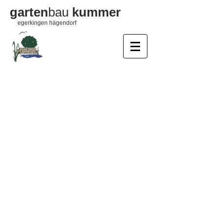
garten
bau
kummer
egerkingen hägendorf