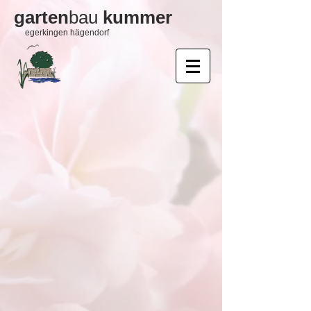
garten
bau
kummer
egerkingen hägendorf